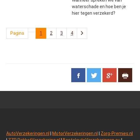
Wanneer spreken we van
waterschade en hoe ben je
hier tegen verzekerd?
Pagina
1
2
3
4
AutoVerzekeringen.nl
|
MotorVerzekeringen.nl
|
Zorg-Premies.nl